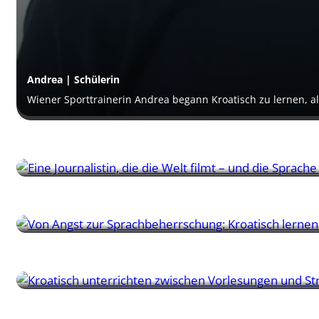
Andrea | Schülerin
Wiener Sporttrainerin Andrea begann Kroatisch zu lernen, als
Tanja | Schülerin
Eine Journalistin, die die Welt bereist – und seit zehn Jahren
Stan | Schüler
Nach 25 Jahren Besuchen und einem Repertoire aus kroatisch
Magdalena | Lehrerin
Eine Wirtschaftsstudentin aus Vrsari, die Sprachen durch Zei
Lisa Marie | Schülerin