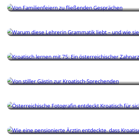
Lisa Marie lernt Kroatisch, um ihre Herkunft zu verstehen, 
Martina | Lehrerin
Entdecken Sie, wie Martina Kroatisch-Stunden durch ihre Gr
Johann | Schüler
Ein pensionierter österreichischer Zahnarzt entdeckt Kroati
Marina | Schülerin
Eine bayerische Lehrerin entdeckt, dass Kroatischlernen mehr 
Ursula | Schülerin
Von Segelurlauben bis zu beruflichen Verbindungen – Ursula
Rita | Schülerin
Rita tauschte ihr Stethoskop gegen kroatische Lehrbücher – 