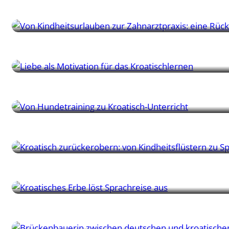
Elena | Schülerin
Eine Düsseldorfer Zahnärztin trifft ihre Jugendliebe wieder 
Caroline | Schülerin
Eine Veranstaltungskauffrau entdeckt die Freude daran, üb
Nikolina | Lehrerin
Von Tennisplätzen über Hundetraining bis zu Zagreber Klas
Sarah | Schülerin
Sarah erobert das Kroatisch ihrer Kindheit zurück und verwa
Josh | Schüler
Als Josh merkte, dass er die kroatische Staatsbürgerschaft
Cornelia | Lehrerin
Eine deutsch-kroatische Lehrerin auf dem Weg von Stuttgart