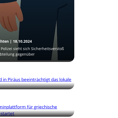
hten | 18.10.2024
Polizei sieht sich Sicherheitsverstoß
Abteilung gegenüber
hten | 08.10.2024
n Piräus beeinträchtigt das lokale
hten | 30.09.2024
plattform für griechische Ausweise