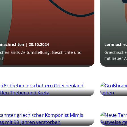
nnachrichten | 20.10.2024
Lernnachric
echenlands Zeitumstellung: Geschichte und
Griechische 
is
mit neuer 
nnachrichten | 10.10.2024
Lernnachric
i Erdbeben erschüttern Griechenland,
Großbrand i
reffen Theben und Kreta
Leben
nnachrichten | 05.10.2024
Lernnachric
annter griechischer Komponist Mimis Plessas
Neue Termin
99 Jahren verstorben
gestartet