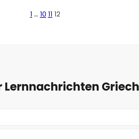
1
…
10
11
12
 Lernnachrichten Griec