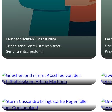
Lernnachrichten | 23.10.2024
Ler
Griechische Lehrer streiken trotz
Gri
Gerichtsentscheidung
Prax
Lernnachrichten | 15.10.2024
Ler
Griechenland nimmt Abschied von der
Zwe
Schifffahrtsikone Athina Martinou
bet
Lernnachrichten | 05.10.2024
Ler
Sturm Cassandra bringt starke Regenfälle über
Bek
Griechenland
mit 