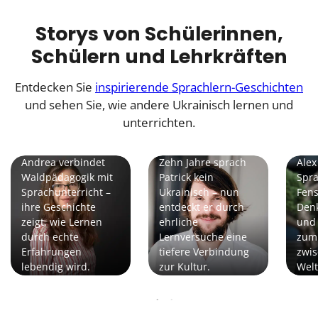
Storys von Schülerinnen,
Schülern und Lehrkräften
Entdecken Sie
inspirierende Sprachlern-Geschichten
und sehen Sie, wie andere Ukrainisch lernen und
unterrichten.
Andrea |
Lernkoordinatorin
Patrick | Schüler
Alex
Andrea verbindet
Zehn Jahre sprach
Alex
Waldpädagogik mit
Patrick kein
Spr
Sprachunterricht –
Ukrainisch – nun
Fens
ihre Geschichte
entdeckt er durch
Denk
zeigt, wie Lernen
ehrliche
und 
durch echte
Lernversuche eine
zum
Erfahrungen
tiefere Verbindung
zwis
lebendig wird.
zur Kultur.
Welt