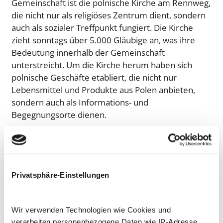
Gemeinschaft ist die polnische Kirche am Rennweg,
die nicht nur als religiöses Zentrum dient, sondern
auch als sozialer Treffpunkt fungiert. Die Kirche
zieht sonntags über 5.000 Gläubige an, was ihre
Bedeutung innerhalb der Gemeinschaft
unterstreicht. Um die Kirche herum haben sich
polnische Geschäfte etabliert, die nicht nur
Lebensmittel und Produkte aus Polen anbieten,
sondern auch als Informations- und
Begegnungsorte dienen.
Polnische Gastronomie in Wien
Die polnische Küche ist in Wien gut vertreten, mit
einer Auswahl an Restaurants, die traditionelle
Privatsphäre-Einstellungen
polnische Gerichte wie Pierogi und Bigos anbieten.
Orte wie das Kulturcafe Tachles, Pierogi Bitte und
das Cafe Bistro Zakopane sind nur einige Beispiele,
Wir verwenden Technologien wie Cookies und
wo Wiener und polnische Bewohner
verarbeiten personenbezogene Daten wie IP-Adresse