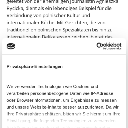
geleitet von der ehemaligen Journalistin Agnieszka
Rycicka, dient als ein lebendiges Beispiel für die
Verbindung von polnischer Kultur und
internationaler Küche. Mit Gerichten, die von
traditionellen polnischen Spezialitäten bis hin zu
internationalen Delikatessen reichen, bietet das
Bistro einen Treffpunkt für Kultur, Essen und
Kommunikation. Veranstaltungen wie Konzerte,
Lesungen und Gesprächsabende ergänzen das
kulinarische Angebot und fördern den kulturellen
Privatsphäre-Einstellungen
Austausch.
Einwohner mit polnischem
Wir verwenden Technologien wie Cookies und
Hintergrund in Bonn
verarbeiten personenbezogene Daten wie IP-Adresse
oder Browserinformationen, um Ergebnisse zu messen
In Bonn leben fast 7.000 Menschen polnischer
und unsere Website-Inhalte besser auszurichten. Da wir
Herkunft, was die Stadt zu einem wichtigen
Ihre Privatsphäre schätzen, bitten wir Sie hiermit um Ihre
Zentrum für den kulturellen und
Einwilligung, die folgenden Technologien zu verwenden.
zwischenmenschlichen Austausch zwischen
Sie können diese jederzeit später ändern/widerrufen,