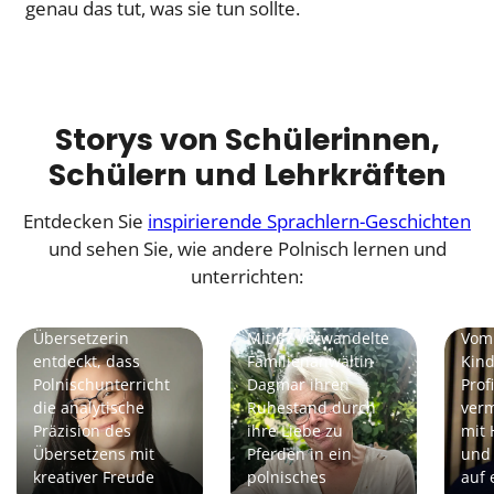
genau das tut, was sie tun sollte.
Storys von Schülerinnen,
Schülern und Lehrkräften
Entdecken Sie
inspirierende Sprachlern-Geschichten
und sehen Sie, wie andere Polnisch lernen und
Agnieszka |
unterrichten:
Lehrerin
Dagmar | Schülerin
Tom
Eine Krakauer
Übersetzerin
Mit 67 verwandelte
Vom
entdeckt, dass
Familienanwältin
Kin
Polnischunterricht
Dagmar ihren
Prof
die analytische
Ruhestand durch
verm
Präzision des
ihre Liebe zu
mit 
Übersetzens mit
Pferden in ein
und
kreativer Freude
polnisches
auf 