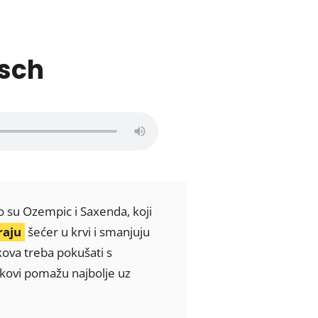
isch
o su Ozempic i Saxenda, koji
raju
šećer u krvi i smanjuju
kova treba pokušati s
jekovi pomažu najbolje uz