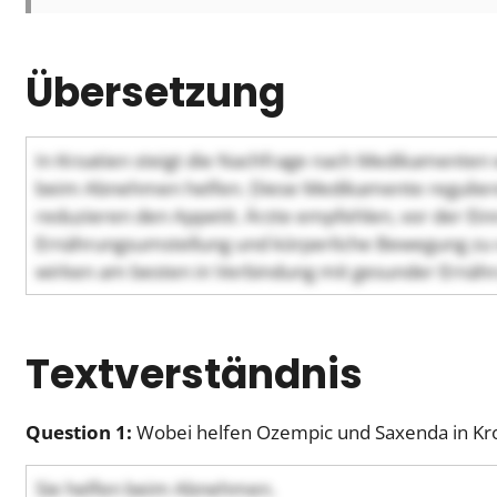
Übersetzung
In Kroatien steigt die Nachfrage nach Medikamenten
beim Abnehmen helfen. Diese Medikamente regulier
reduzieren den Appetit. Ärzte empfehlen, vor der 
Ernährungsumstellung und körperliche Bewegung zu
wirken am besten in Verbindung mit gesunder Ernä
Textverständnis
Question 1:
Wobei helfen Ozempic und Saxenda in Kr
Sie helfen beim Abnehmen.