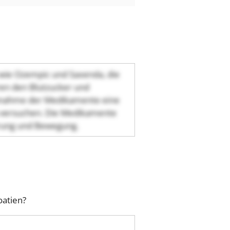
 wie Ozempic und Saxenda, die
en den Blutzucker und
Einnahme der Medikamente eine
 versuchen. Die Medikamente
hrung und Bewegung.
oatien?