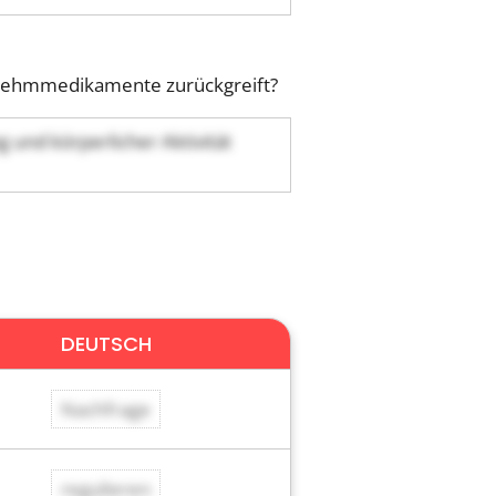
nehmmedikamente zurückgreift?
 und körperlicher Aktivität
DEUTSCH
Nachfrage
regulieren