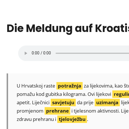
Die Meldung auf Kroat
U Hrvatskoj raste
potražnja
za lijekovima, kao št
pomažu kod gubitka kilograma. Ovi lijekovi
reguli
apetit. Liječnici
savjetuju
da prije
uzimanja
lije
promjenom
prehrane
i tjelesnom aktivnosti. Li
zdravu prehranu i
tjelovježbu
.