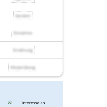
beraten
Einnahme
Ernährung
Körperübung