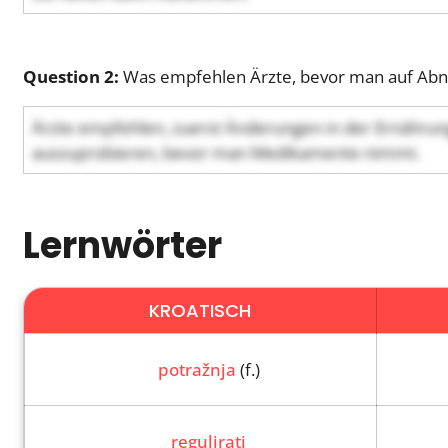
Question 2:
Was empfehlen Ärzte, bevor man auf Ab
Ärzte empfehlen, zuerst Änderungen in der Ernährung
auszuprobieren, bevor man Medikamente nimmt.
Lernwörter
KROATISCH
potražnja
(f.)
regulirati