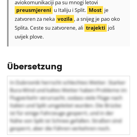
aviokomunikaciji pa su mnogi letovi
preusmjereni
u Italiju i Split.
Most
je
zatvoren za neka
vozila
, a snijeg je pao oko
Splita. Ceste su zatvorene, ali
trajekti
još
uvijek plove.
Übersetzung
In Dubrovnik herrscht schlechtes Wetter. Starker
Bura-Wind und kaltes Wetter haben Probleme im
Flugverkehr verursacht, sodass viele Flüge nach
Italien und Split umgeleitet wurden. Die Brücke
ist für einige Fahrzeuge gesperrt, und in der
Nähe von Split ist Schnee gefallen. Straßen sind
gesperrt, aber die Fähren verkehren noch.