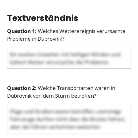
Textverständnis
Question 1:
Welches Wetterereignis verursachte
Probleme in Dubrovnik?
Ein starkes Unwetter mit heftigen Winden und
kaltem Wetter verursachte die Probleme.
Question 2:
Welche Transportarten waren in
Dubrovnik von dem Sturm betroffen?
Flüge und Straßen waren betroffen, und einige
Fahrzeuge durften nicht über die Brücke fahren,
aber die Fähren verkehrten weiterhin.