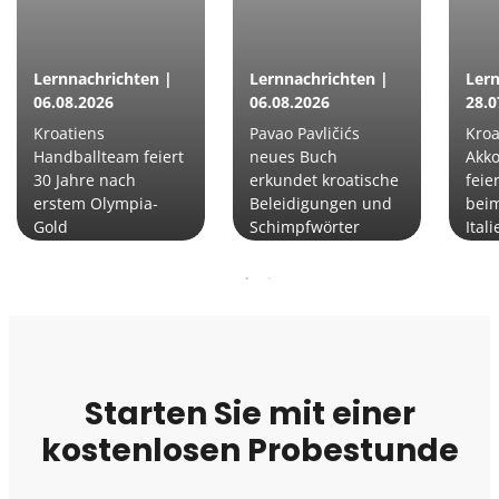
Lernnachrichten |
Lernnachrichten |
Lern
06.08.2026
06.08.2026
28.0
Kroatiens
Pavao Pavličićs
Kroa
Handballteam feiert
neues Buch
Akko
30 Jahre nach
erkundet kroatische
feie
erstem Olympia-
Beleidigungen und
beim
Gold
Schimpfwörter
Itali
Starten Sie mit einer
kostenlosen Probestunde