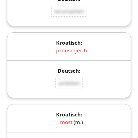
verursachen
preusmjeriti
umleiten
most
(m.)