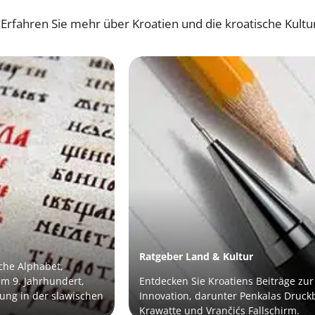
Erfahren Sie mehr über Kroatien und die kroatische Kult
Ratgeber Land & Kultur
sche Alphabet,
em 9. Jahrhundert,
Entdecken Sie Kroatiens Beiträge zur
ung in der slawischen
Innovation, darunter Penkalas Druckbl
Krawatte und Vrančićs Fallschirm.