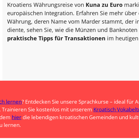
Kroatiens Währungsreise von
Kuna zu Euro
markie
europäischen Integration. Erfahren Sie mehr über
Währung, deren Name vom Marder stammt, der im M
diente, sehen Sie, wie die Münzen und Banknoten 
praktische Tipps für Transaktionen
im heutigen
ch lernen
? Entdecken Sie unsere Sprachkurse – ideal für A
 Trainieren Sie kostenlos mit unserem
Kroatisch Vokabelt
erdem
hier
die lebendigen kroatischen Gemeinden und kult
zu lernen.