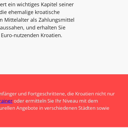
rt ein wichtiges Kapitel seiner
 die ehemalige kroatische
ittelalter als Zahlungsmittel
aussahen, und erhalten Sie
 Euro-nutzenden Kroatien.
nfänger und Fortgeschrittene, die Kroatien nicht nur
rainer
oder ermitteln Sie Ihr Niveau mit dem
urellen Angebote in verschiedenen Städten sowie