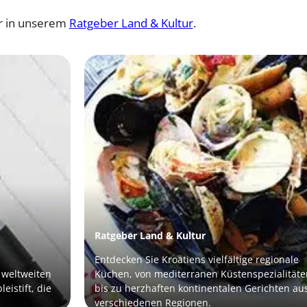
ur in unserem
Ratgeber Land & Kultur
.
Ratgeber Land & Kultur
Entdecken Sie Kroatiens vielfältige regionale
 weltweiten
Küchen, von mediterranen Küstenspezialitäte
eistift, die
bis zu herzhaften kontinentalen Gerichten au
verschiedenen Regionen.