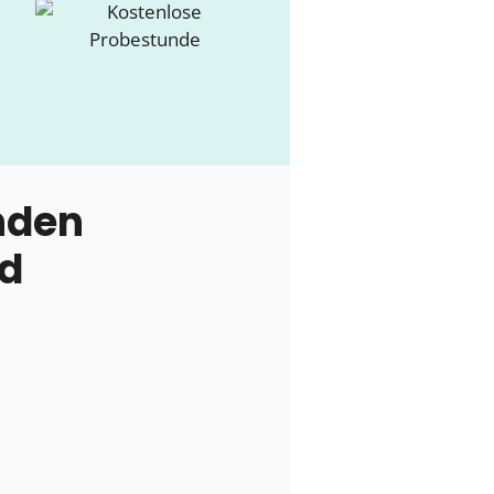
nden
nd