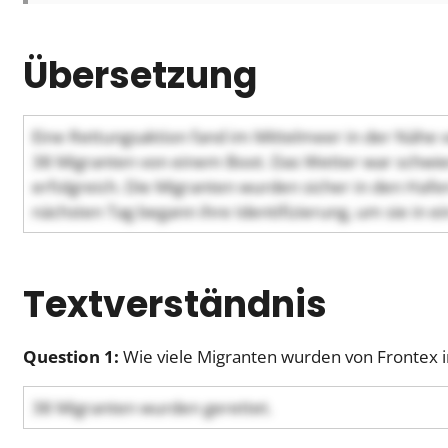
Übersetzung
Eine Rettungsaktion fand im Mittelmeer in der Nähe vo
38 Migranten von einem Boot. Das Wetter war schwier
erfolgreich. Die Migranten wurden sicher in den Hafe
nächsten Tag begann ihre Identifizierung, um sie in
Textverständnis
Question 1:
Wie viele Migranten wurden von Frontex i
38 Migranten wurden gerettet.