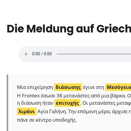
Die Meldung auf Griec
Μια επιχείρηση
διάσωσης
έγινε στη
Μεσόγει
Η Frontex έσωσε 38 μετανάστες από μια βάρκα. Ο
η διάσωση ήταν
επιτυχής
. Οι μετανάστες μετα
λιμάνι
Αγία Γαλήνη. Την επόμενη μέρα, άρχισε 
πάνε σε κέντρο υποδοχής.