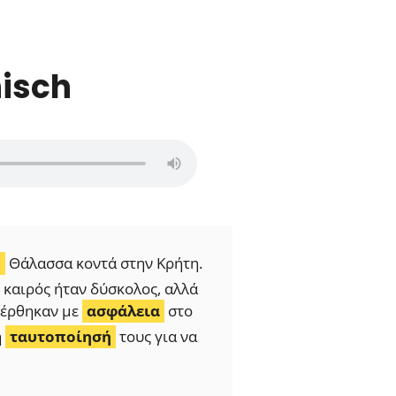
hisch
ο
Θάλασσα κοντά στην Κρήτη.
 καιρός ήταν δύσκολος, αλλά
φέρθηκαν με
ασφάλεια
στο
η
ταυτοποίησή
τους για να