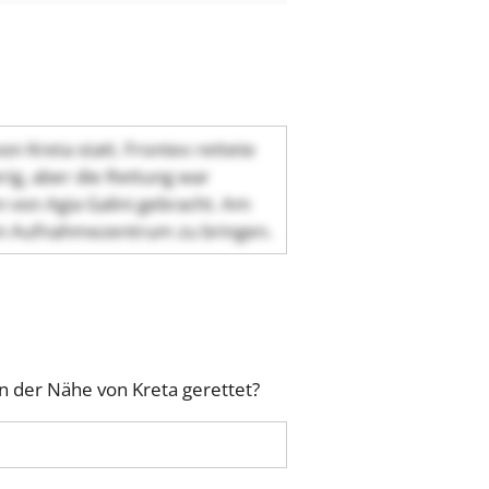
n Kreta statt. Frontex rettete
ig, aber die Rettung war
n von Agia Galini gebracht. Am
 ein Aufnahmezentrum zu bringen.
n der Nähe von Kreta gerettet?