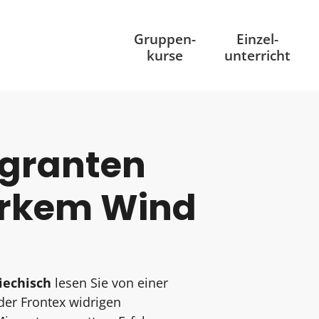
Gruppen
-
Einzel
-
kurse
unterricht
igranten
tarkem Wind
iechisch
lesen Sie von einer
der Frontex widrigen