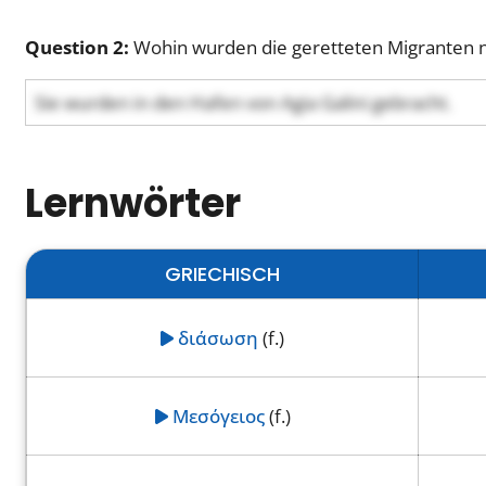
Question 2:
Wohin wurden die geretteten Migranten n
Sie wurden in den Hafen von Agia Galini gebracht.
Lernwörter
GRIECHISCH
διάσωση
(f.)
Μεσόγειος
(f.)