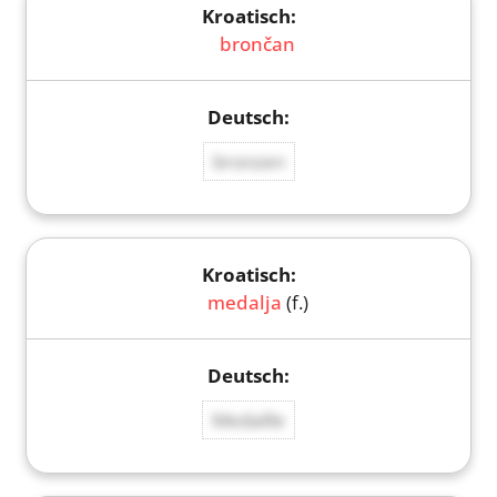
brončan
bronzen
medalja
(f.)
Medaille