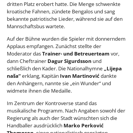
dritten Platz erobert hatte. Die Menge schwenkte
kroatische Fahnen, zündete Bengalos und sang
bekannte patriotische Lieder, während sie auf den
Mannschaftsbus wartete.
Auf der Bühne wurden die Spieler mit donnerndem
Applaus empfangen. Zunächst stellte der
Moderator das
Trainer- und Betreuerteam
vor,
dann Cheftrainer
Dagur Sigurdsson
und
schließlich den Kader. Die Nationalhymne
„Lijepa
naša“
erklang, Kapitän
Ivan Martinović
dankte
den Anhängern, nannte sie „ein Wunder“ und
widmete ihnen die Medaille.
Im Zentrum der Kontroverse stand das
musikalische Programm. Nach Angaben sowohl der
Regierung als auch der Stadt wünschten sich die
Handballer ausdrücklich
Marko Perković
Thompson
, einen nationalistisch geprägten