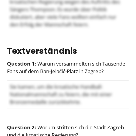
kroatischen Regierung wegen des Auftritts des
Sängers Thompson. Es wurde über Politik
diskutiert, aber viele Fans wollten einfach nur
den Erfolg der Mannschaft feiern.
Textverständnis
Question 1:
Warum versammelten sich Tausende
Fans auf dem Ban-Jelačić-Platz in Zagreb?
Sie kamen, um die kroatische Handball-
Nationalmannschaft zu feiern, die mit einer
Bronzemedaille zurückkehrte.
Question 2:
Worum stritten sich die Stadt Zagreb
und die kroatische Regierung?