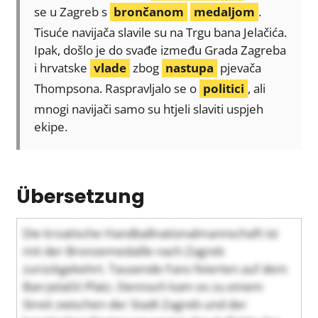
se u Zagreb s
brončanom
medaljom
.
Tisuće navijača slavile su na Trgu bana Jelačića.
Ipak, došlo je do svađe između Grada Zagreba
i hrvatske
vlade
zbog
nastupa
pjevača
Thompsona. Raspravljalo se o
politici
, ali
mnogi navijači samo su htjeli slaviti uspjeh
ekipe.
Übersetzung
Die kroatische Handballnationalmannschaft ist
mit der Bronzemedaille nach Zagreb
zurückgekehrt. Tausende Fans feierten auf dem
Ban-Jelačić-Platz. Dennoch kam es zu einem
Streit zwischen der Stadt Zagreb und der