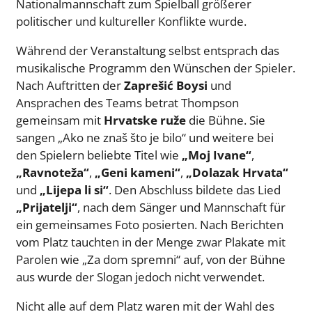
Nationalmannschaft zum Spielball größerer
politischer und kultureller Konflikte wurde.
Während der Veranstaltung selbst entsprach das
musikalische Programm den Wünschen der Spieler.
Nach Auftritten der
Zaprešić Boysi
und
Ansprachen des Teams betrat Thompson
gemeinsam mit
Hrvatske ruže
die Bühne. Sie
sangen „Ako ne znaš što je bilo“ und weitere bei
den Spielern beliebte Titel wie
„Moj Ivane“
,
„Ravnoteža“
,
„Geni kameni“
,
„Dolazak Hrvata“
und
„Lijepa li si“
. Den Abschluss bildete das Lied
„Prijatelji“
, nach dem Sänger und Mannschaft für
ein gemeinsames Foto posierten. Nach Berichten
vom Platz tauchten in der Menge zwar Plakate mit
Parolen wie „Za dom spremni“ auf, von der Bühne
aus wurde der Slogan jedoch nicht verwendet.
Nicht alle auf dem Platz waren mit der Wahl des