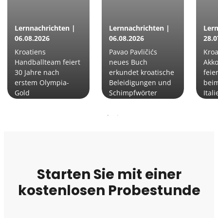
Lernnachrichten |
Lernnachrichten |
Lern
06.08.2026
06.08.2026
28.0
Kroatiens
Pavao Pavličićs
Kroa
Handballteam feiert
neues Buch
Akko
30 Jahre nach
erkundet kroatische
feie
erstem Olympia-
Beleidigungen und
beim
Gold
Schimpfwörter
Itali
Starten Sie mit einer
kostenlosen Probestunde