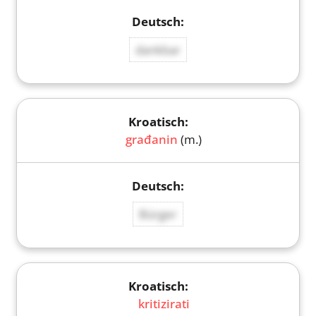
dankbar
građanin
(m.)
Bürger
kritizirati