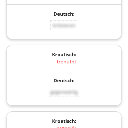
kritisieren
trenutni
gegenwärtig