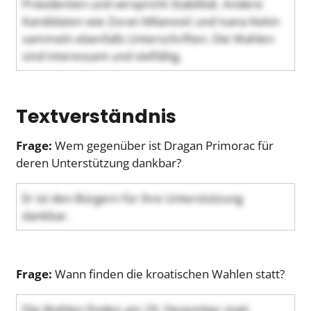
Präsidenten und verspricht Stabilität. Andere
Kandidaten wie Zoran Milanović und Ivana Kekin
sammeln ebenfalls Unterschriften. Die Wahlen
sind interessant und vielfältig.
Textverständnis
Frage:
Wem gegenüber ist Dragan Primorac für
deren Unterstützung dankbar?
Er ist den Bürgern für ihre Unterstützung
dankbar.
Frage:
Wann finden die kroatischen Wahlen statt?
Die Wahlen finden am 29. Dezember statt.