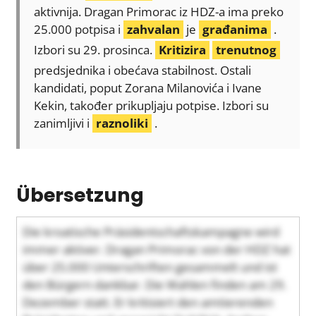
aktivnija. Dragan Primorac iz HDZ-a ima preko
25.000 potpisa i
zahvalan
je
građanima
.
Izbori su 29. prosinca.
Kritizira
trenutnog
predsjednika i obećava stabilnost. Ostali
kandidati, poput Zorana Milanovića i Ivane
Kekin, također prikupljaju potpise. Izbori su
zanimljivi i
raznoliki
.
Übersetzung
Die kroatische Präsidentschaftskampagne wird
immer aktiver. Dragan Primorac von der HDZ hat
über 25.000 Unterschriften gesammelt und ist
den Bürgern dankbar. Die Wahlen finden am 29.
Dezember statt. Er kritisiert den amtierenden