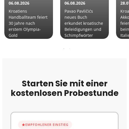
06.08.2026
06.08.2026
28.0
Kroatiens
Pavao Pavličićs
Kroa
Handballteam feiert
neues Buch
Akko
30 Jahre nach
erkundet kroatische
feie
erstem Olympia-
Beleidigungen und
beim
Gold
Schimpfwörter
Itali
Starten Sie mit einer
kostenlosen Probestunde
EMPFOHLENER EINSTIEG