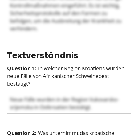
Kontrollmaßnahmen eingeführt. Es ist wichtig,
Sicherheitsprotokolle auf den Farmen zu
befolgen, um die Ausbreitung der Krankheit zu
verhindern.
Textverständnis
Question 1:
In welcher Region Kroatiens wurden
neue Fälle von Afrikanischer Schweinepest
bestätigt?
Neue Fälle wurden in der Region Vukovarsko-
srijemska in Ostkroatien bestätigt.
Question 2:
Was unternimmt das kroatische