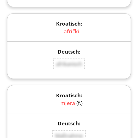
afrički
afrikanisch
mjera
(f.)
Maßnahme