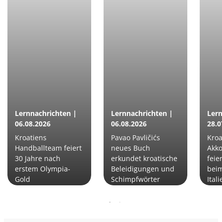
Lernnachrichten |
Lernnachrichten |
Lern
06.08.2026
06.08.2026
28.0
Kroatiens
Pavao Pavličićs
Kroa
Handballteam feiert
neues Buch
Akko
30 Jahre nach
erkundet kroatische
feie
erstem Olympia-
Beleidigungen und
beim
Gold
Schimpfwörter
Itali