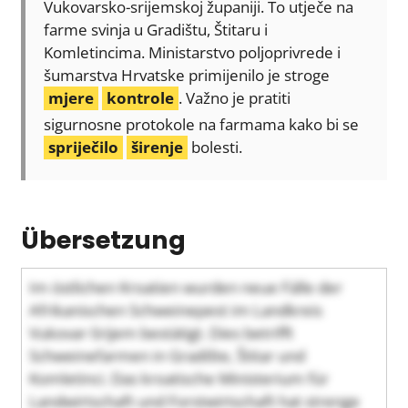
Vukovarsko-srijemskoj županiji. To utječe na
farme svinja u Gradištu, Štitaru i
Komletincima. Ministarstvo poljoprivrede i
šumarstva Hrvatske primijenilo je stroge
mjere
kontrole
. Važno je pratiti
sigurnosne protokole na farmama kako bi se
spriječilo
širenje
bolesti.
Übersetzung
Im östlichen Kroatien wurden neue Fälle der
Afrikanischen Schweinepest im Landkreis
Vukovar-Srijem bestätigt. Dies betrifft
Schweinefarmen in Gradište, Štitar und
Komletinci. Das kroatische Ministerium für
Landwirtschaft und Forstwirtschaft hat strenge