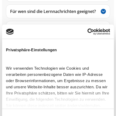
Für wen sind die Lernnachrichten geeignet?
Wie oft erscheinen neue Beiträge?
Wie helfen mir die Lernnachrichten beim
Sprachenlernen?
Privatsphäre-Einstellungen
Wir verwenden Technologien wie Cookies und
verarbeiten personenbezogene Daten wie IP-Adresse
oder Browserinformationen, um Ergebnisse zu messen
und unsere Website-Inhalte besser auszurichten. Da wir
Starten Sie mit einer
Ihre Privatsphäre schätzen, bitten wir Sie hiermit um Ihre
kostenlosen Probestunde
Einwilligung, die folgenden Technologien zu verwenden.
Sie können diese jederzeit später ändern/widerrufen,
indem Sie auf die Schaltfläche in der linken unteren Ecke
Einwilligungsauswahl