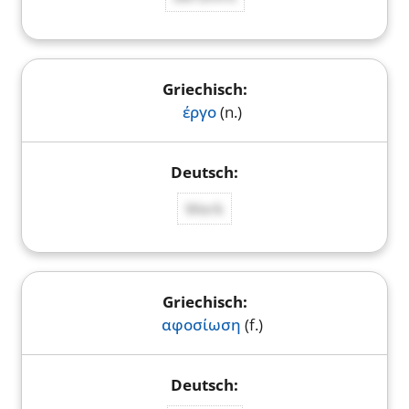
έργο
(n.)
Werk
αφοσίωση
(f.)