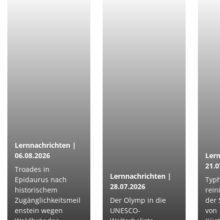
Lernnachrichten |
06.08.2026
Lern
21.0
Troades in
Lernnachrichten |
Epidaurus nach
Typh
28.07.2026
historischem
rein
Zugänglichkeitsmeil
Der Olymp in die
der 
enstein wegen
UNESCO-
von