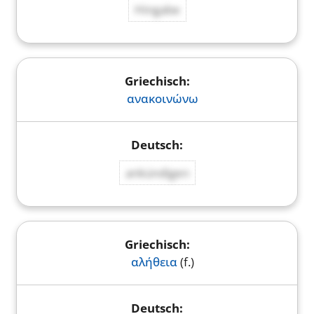
Hingabe
ανακοινώνω
ankündigen
αλήθεια
(f.)