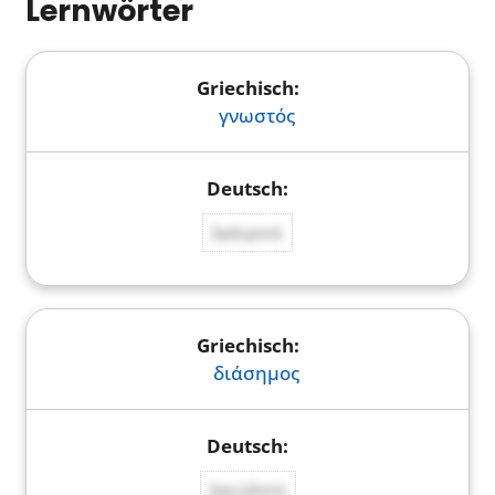
Lernwörter
γνωστός
bekannt
διάσημος
berühmt