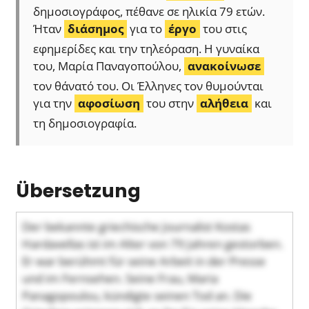
δημοσιογράφος, πέθανε σε ηλικία 79 ετών.
Ήταν
διάσημος
για το
έργο
του στις
εφημερίδες και την τηλεόραση. Η γυναίκα
του, Μαρία Παναγοπούλου,
ανακοίνωσε
τον θάνατό του. Οι Έλληνες τον θυμούνται
για την
αφοσίωση
του στην
αλήθεια
και
τη δημοσιογραφία.
Übersetzung
Der bekannte griechische Journalist Kostas
Hardavellas ist im Alter von 79 Jahren gestorben.
Er war berühmt für seine Arbeit in der Presse
und im Fernsehen. Seine Frau, Maria
Panagopoulou, kündigte seinen Tod an. Die