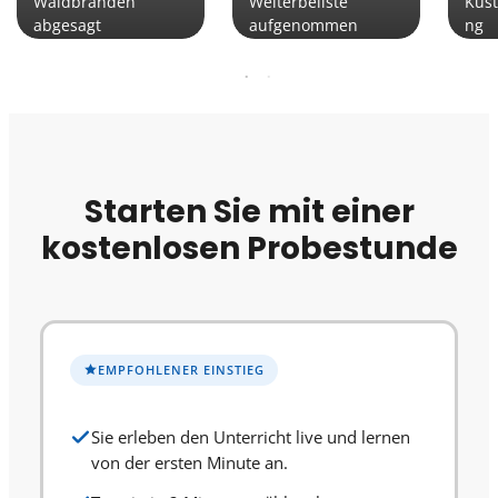
Waldbränden
Welterbeliste
Küs
abgesagt
aufgenommen
ng
Starten Sie mit einer
kostenlosen Probestunde
EMPFOHLENER EINSTIEG
Sie erleben den Unterricht live und lernen
von der ersten Minute an.