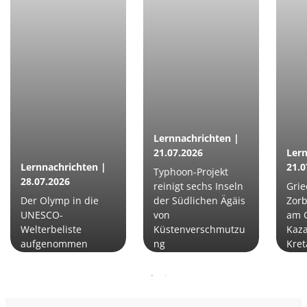
Lernnachrichten |
21.07.2026
Lern
Lernnachrichten |
21.0
Typhoon-Projekt
28.07.2026
reinigt sechs Inseln
Grie
Der Olymp in die
der Südlichen Ägäis
Zorb
UNESCO-
von
am G
Welterbeliste
Küstenverschmutzu
Kaza
aufgenommen
ng
Kret