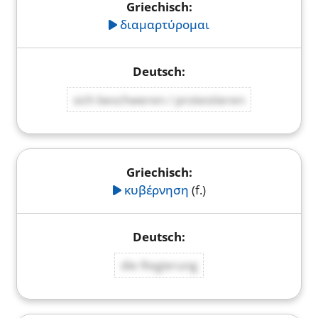
διαμαρτύρομαι
sich beschweren / protestieren
κυβέρνηση
(f.)
die Regierung