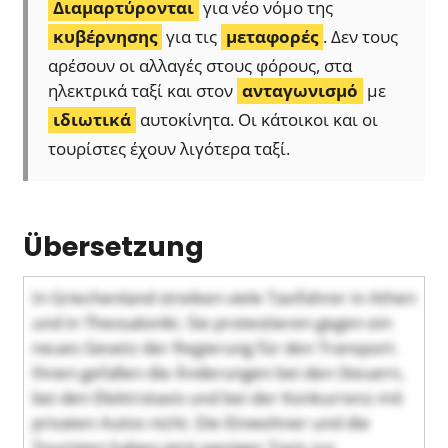
Διαμαρτύρονται
για νέο νόμο της
κυβέρνησης
για τις
μεταφορές
. Δεν τους
αρέσουν οι αλλαγές στους φόρους, στα
ηλεκτρικά ταξί και στον
ανταγωνισμό
με
ιδιωτικά
αυτοκίνητα. Οι κάτοικοι και οι
τουρίστες έχουν λιγότερα ταξί.
Übersetzung
In Griechenland streiken viele Taxifahrer in Athen
und in Thessaloniki. Sie protestieren gegen ein
neues Gesetz der Regierung für den Transport.
Ihnen gefallen die Änderungen bei den Steuern,
bei den Elektrotaxis und bei der Konkurrenz mit
privaten Autos nicht. Die Einwohner und die
Touristen haben jetzt weniger Taxis zur