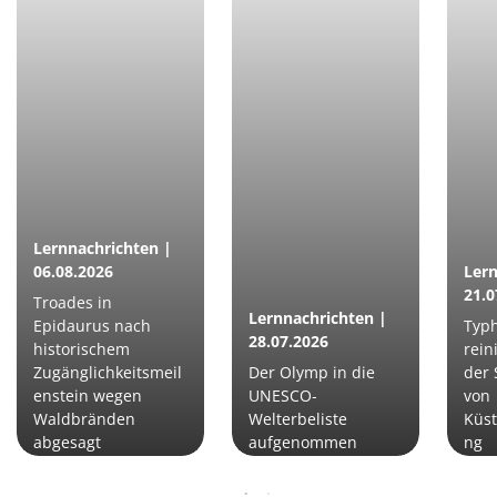
Lernnachrichten |
06.08.2026
Lern
21.0
Troades in
Lernnachrichten |
Epidaurus nach
Typh
28.07.2026
historischem
rein
Zugänglichkeitsmeil
Der Olymp in die
der 
enstein wegen
UNESCO-
von
Waldbränden
Welterbeliste
Küs
abgesagt
aufgenommen
ng