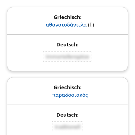
αθανατοδάντελα
(f.)
Immortellenspitze
παραδοσιακός
traditionell