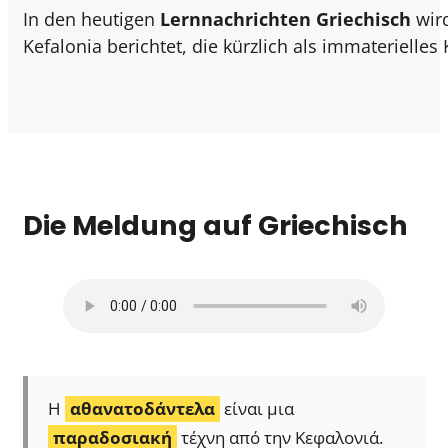
In den heutigen
Lernnachrichten Griechisch
wird
Kefalonia berichtet, die kürzlich als immaterielles
Die Meldung auf Griechisch
Η
αθανατοδάντελα
είναι μια
παραδοσιακή
τέχνη από την Κεφαλονιά.