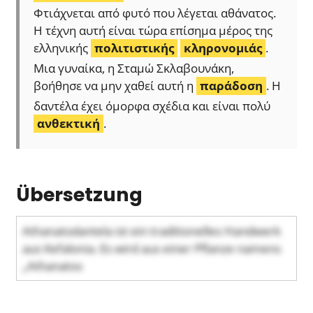
Φτιάχνεται από φυτό που λέγεται αθάνατος.
Η τέχνη αυτή είναι τώρα επίσημα μέρος της
ελληνικής
πολιτιστικής
κληρονομιάς
.
Μια γυναίκα, η Σταμώ Σκλαβουνάκη,
βοήθησε να μην χαθεί αυτή η
παράδοση
. Η
δαντέλα έχει όμορφα σχέδια και είναι πολύ
ανθεκτική
.
Übersetzung
Athanatodantela ist ein traditionelles Handwerk
aus Kefalonia. Es wird aus einer Pflanze namens
„Athanatos