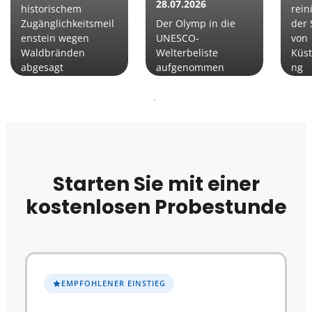
28.07.2026
historischem
rein
Zugänglichkeitsmeil
Der Olymp in die
der 
enstein wegen
UNESCO-
von
Waldbränden
Welterbeliste
Küs
abgesagt
aufgenommen
ng
Starten Sie mit einer
kostenlosen Probestunde
EMPFOHLENER EINSTIEG