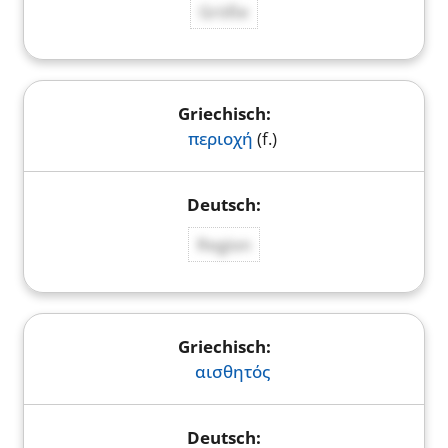
Größe
περιοχή
(f.)
Region
αισθητός