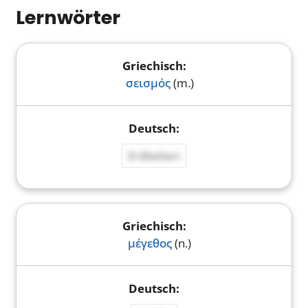
Lernwörter
σεισμός
(m.)
Erdbeben
μέγεθος
(n.)