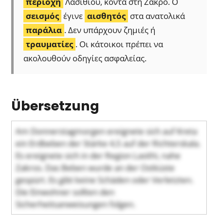
περιοχή
Λασιθίου, κοντά στη Ζάκρο. Ο
σεισμός
έγινε
αισθητός
στα ανατολικά
παράλια
. Δεν υπάρχουν ζημιές ή
τραυματίες
. Οι κάτοικοι πρέπει να
ακολουθούν οδηγίες ασφαλείας.
Übersetzung
Am Donnerstagmorgen ereignete sich auf Kreta
ein Erdbeben der Stärke 4,5 auf der Richterskala.
Es ereignete sich in der Region Lasithi, nahe
Zakros. Das Beben wurde an der Ostküste
gespürt. Es gibt keine Schäden oder Verletzten.
Die Einwohner sollten den
Sicherheitsanweisungen folgen.