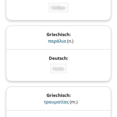
fühlbar
παράλια
(n.)
Küste
τραυματίας
(m.)