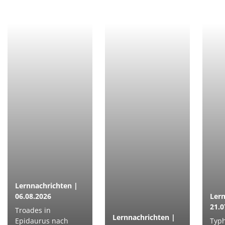
Lernnachrichten |
06.08.2026
Lern
21.0
Troades in
Lernnachrichten |
Epidaurus nach
Typh