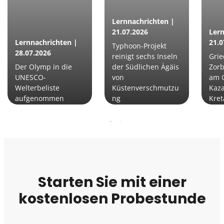
Lernnachrichten |
21.07.2026
Lern
Lernnachrichten |
21.0
Typhoon-Projekt
28.07.2026
reinigt sechs Inseln
Grie
Der Olymp in die
der Südlichen Ägäis
Zorb
UNESCO-
von
am G
Welterbeliste
Küstenverschmutzu
Kaza
aufgenommen
ng
Kret
Starten Sie mit einer
kostenlosen Probestunde