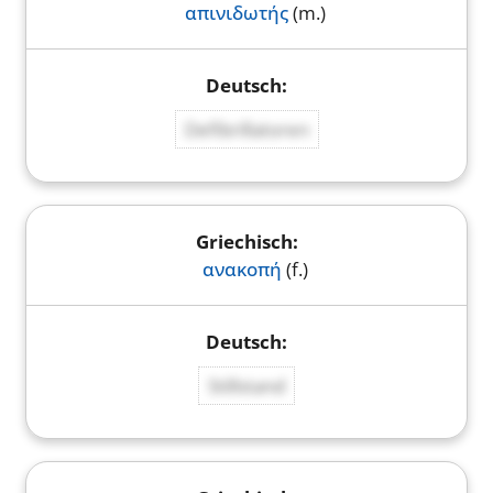
απινιδωτής
(m.)
Defibrillatoren
ανακοπή
(f.)
Stillstand