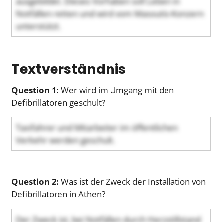
ausgebildet. Dieses Vorhaben soll Leben in
Notfällen retten und wird vom Masoutis-Konzern
unterstützt.
Textverständnis
Question 1:
Wer wird im Umgang mit den
Defibrillatoren geschult?
Taxifahrer und Mitarbeiter im öffentlichen
Verkehr werden geschult.
Question 2:
Was ist der Zweck der Installation von
Defibrillatoren in Athen?
Der Zweck ist, bei Notfällen durch Herzstillstand