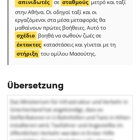
απινιδωτές
σε
σταθμούς
μετρό και ταξί
στην Αθήνα. Οι οδηγοί ταξί και οι
εργαζόμενοι στα μέσα μεταφοράς θα
μαθαίνουν πρώτες βοήθειες. Αυτό το
σχέδιο
βοηθά να σωθούν ζωές σε
έκτακτες
καταστάσεις και γίνεται με τη
στήριξη
του ομίλου Μασούτης.
Übersetzung
Das Ministerium für Infrastruktur und Verkehr in
Griechenland hat angekündigt, dass es
Defibrillatoren in U-Bahnhöfen und Taxis in Athen
installieren wird. Taxifahrer und Angestellte im
öffentlichen Verkehr werden in Erster Hilfe